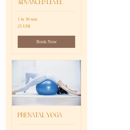
Advanced level
1 hr 30 min
25
‏25 US$
دولار
أمريكي
Book Now
Prenatal Yoga