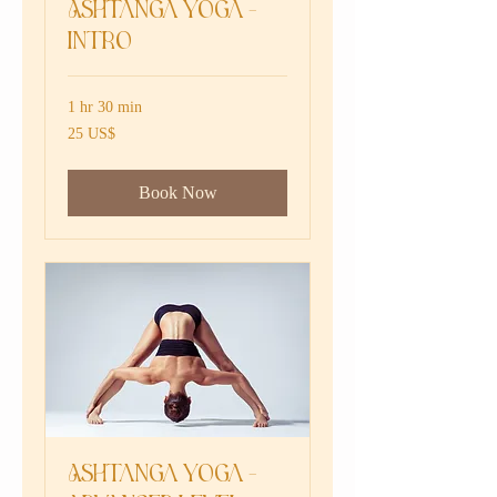
Ashtanga Yoga -
Intro
1 hr 30 min
25
‏25 US$
دولار
أمريكي
Book Now
Ashtanga Yoga -