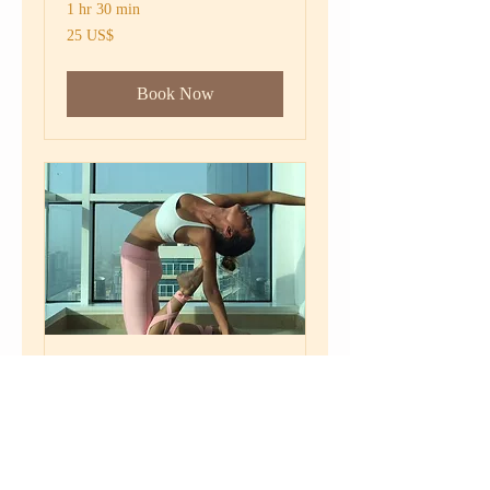
1 hr 30 min
25
‏25 US$
دولار
أمريكي
Book Now
Yoga One on One
1 hr
200
درهم
إماراتي